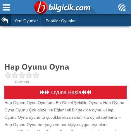
Ana Sayfa
Araba
Atasözleri
Yeni Oyunlar
Popüler Oyunlar
Bilardo
Bilmeceler
Barbie
Bulmacalar
Boyama
Deyimler
Hap Oyunu Oyna
Futbol
Duvar Yazıları
Çocuk
Puan ver
Angry Birds
Hızlı Okuma Testi
Oyuna Başla
Silah
Hap Oyunu Oyna Oyununu En Güzel Şekilde Oyna » Hap Oyunu
Hesaplamalar
Oyna Oyunu Çok güzel ve Eğlenceli Bir şekilde oyna » Hap
Basketbol
Oyun
Oyunu Oyna oyununu çocuklarınıza rahatlıkla oynatabilirsiniz »
Motor
Hap Oyunu Oyna her yaşa ve her kişiye uygun oyunları
Eğitim Haberleri