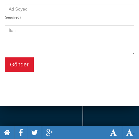
Beceri
Komik
(required)
Macera
Mario
Savaş
Spor
Gönder
Yemek
-
+