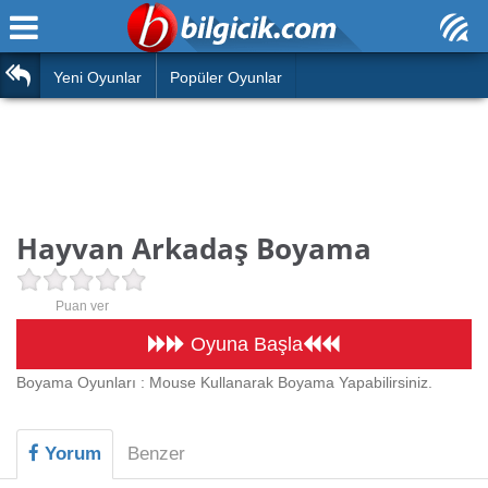
Ana Sayfa
Araba
Atasözleri
Yeni Oyunlar
Popüler Oyunlar
Bilardo
Bilmeceler
Barbie
Bulmacalar
Boyama
Deyimler
Hayvan Arkadaş Boyama
Futbol
Duvar Yazıları
Çocuk
Puan ver
Angry Birds
Hızlı Okuma Testi
Oyuna Başla
Silah
Boyama Oyunları : Mouse Kullanarak Boyama Yapabilirsiniz.
Hesaplamalar
Basketbol
Oyun
Yorum
Benzer
Motor
Eğitim Haberleri