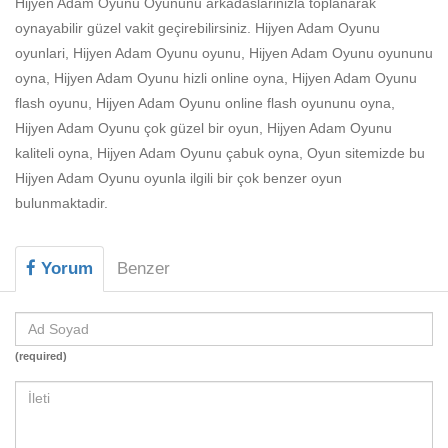
Hijyen Adam Oyunu Oyununu arkadaslarinizla toplanarak
Beceri
oynayabilir güzel vakit geçirebilirsiniz. Hijyen Adam Oyunu
Komik
oyunlari, Hijyen Adam Oyunu oyunu, Hijyen Adam Oyunu oyununu
oyna, Hijyen Adam Oyunu hizli online oyna, Hijyen Adam Oyunu
Macera
flash oyunu, Hijyen Adam Oyunu online flash oyununu oyna,
Mario
Hijyen Adam Oyunu çok güzel bir oyun, Hijyen Adam Oyunu
kaliteli oyna, Hijyen Adam Oyunu çabuk oyna, Oyun sitemizde bu
Savaş
Hijyen Adam Oyunu oyunla ilgili bir çok benzer oyun
bulunmaktadir.
Spor
Yemek
Yorum
Benzer
(required)