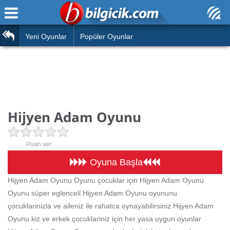
Ana Sayfa
Araba
Atasözleri
Yeni Oyunlar
Popüler Oyunlar
Bilardo
Bilmeceler
Barbie
Bulmacalar
Boyama
Deyimler
Hijyen Adam Oyunu
Futbol
Duvar Yazıları
Çocuk
Puan ver
Angry Birds
Hızlı Okuma Testi
Oyuna Başla
Silah
Hijyen Adam Oyunu Oyunu çocuklar için Hijyen Adam Oyunu
Hesaplamalar
Oyunu süper eglenceli Hijyen Adam Oyunu oyununu
Basketbol
Oyun
çocuklarinizla ve aileniz ile rahatca oynayabilirsiniz Hijyen Adam
Motor
Oyunu kiz ve erkek çocuklariniz için her yasa uygun oyunlar
Eğitim Haberleri