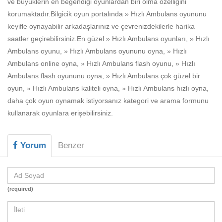
ve büyüklerin en beğendiği oyunlardan biri olma özelliğini
Beceri
korumaktadır.Bilgicik oyun portalında » Hızlı Ambulans oyununu
Komik
keyifle oynayabilir arkadaşlarınız ve çevrenizdekilerle harika
saatler geçirebilirsiniz.En güzel » Hızlı Ambulans oyunları, » Hızlı
Macera
Ambulans oyunu, » Hızlı Ambulans oyununu oyna, » Hızlı
Mario
Ambulans online oyna, » Hızlı Ambulans flash oyunu, » Hızlı
Ambulans flash oyununu oyna, » Hızlı Ambulans çok güzel bir
Savaş
oyun, » Hızlı Ambulans kaliteli oyna, » Hızlı Ambulans hızlı oyna,
daha çok oyun oynamak istiyorsanız kategori ve arama formunu
Spor
kullanarak oyunlara erişebilirsiniz.
Yemek
Yorum
Benzer
(required)