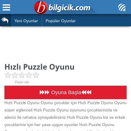
Ana Sayfa
Araba
Atasözleri
Yeni Oyunlar
Popüler Oyunlar
Bilardo
Bilmeceler
Barbie
Bulmacalar
Boyama
Deyimler
Hızlı Puzzle Oyunu
Futbol
Duvar Yazıları
Çocuk
Puan ver
Angry Birds
Hızlı Okuma Testi
Oyuna Başla
Silah
Hızlı Puzzle Oyunu Oyunu çocuklar için Hızlı Puzzle Oyunu Oyunu
Hesaplamalar
süper eglenceli Hızlı Puzzle Oyunu oyununu çocuklarinizla ve
Basketbol
Oyun
aileniz ile rahatca oynayabilirsiniz Hızlı Puzzle Oyunu kiz ve erkek
Motor
çocuklariniz için her yasa uygun oyunlar Hızlı Puzzle Oyunu
Eğitim Haberleri