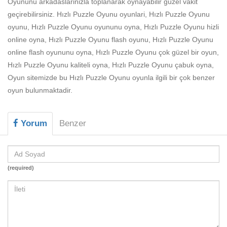
Oyununu arkadaslarinizla toplanarak oynayabilir güzel vakit
Beceri
geçirebilirsiniz. Hızlı Puzzle Oyunu oyunlari, Hızlı Puzzle Oyunu
Komik
oyunu, Hızlı Puzzle Oyunu oyununu oyna, Hızlı Puzzle Oyunu hizli
online oyna, Hızlı Puzzle Oyunu flash oyunu, Hızlı Puzzle Oyunu
Macera
online flash oyununu oyna, Hızlı Puzzle Oyunu çok güzel bir oyun,
Mario
Hızlı Puzzle Oyunu kaliteli oyna, Hızlı Puzzle Oyunu çabuk oyna,
Oyun sitemizde bu Hızlı Puzzle Oyunu oyunla ilgili bir çok benzer
Savaş
oyun bulunmaktadir.
Spor
Yorum
Benzer
Yemek
(required)