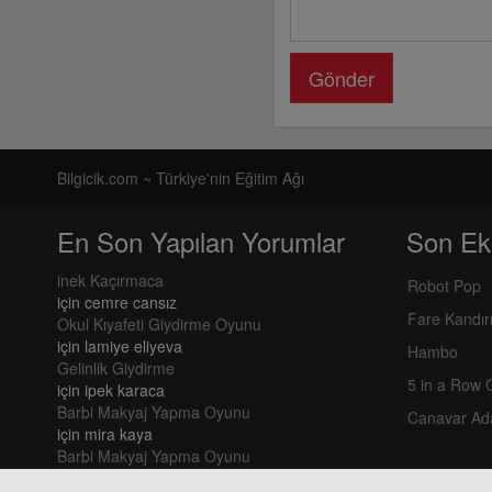
Gönder
Bilgicik.com ~ Türkiye'nin Eğitim Ağı
En Son Yapılan Yorumlar
Son Ek
inek Kaçırmaca
Robot Pop
için
cemre cansız
Fare Kandı
Okul Kıyafeti Giydirme Oyunu
için
lamiye eliyeva
Hambo
Gelinlik Giydirme
5 in a Row
için
ipek karaca
Barbi Makyaj Yapma Oyunu
Canavar Ad
için
mira kaya
Barbi Makyaj Yapma Oyunu
için
mira kaya