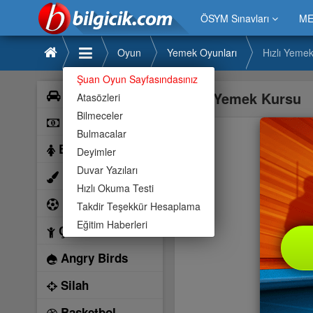
ÖSYM Sınavları
ME
Oyun
Yemek Oyunları
Hızlı Yeme
Şuan Oyun Sayfasındasınız
Araba
Hızlı Yemek Kursu
Atasözleri
Bilmeceler
Bilardo
Bulmacalar
Barbie
Deyimler
Duvar Yazıları
Boyama
Hızlı Okuma Testi
Futbol
Takdir Teşekkür Hesaplama
Eğitim Haberleri
Çocuk
Angry Birds
Silah
Basketbol