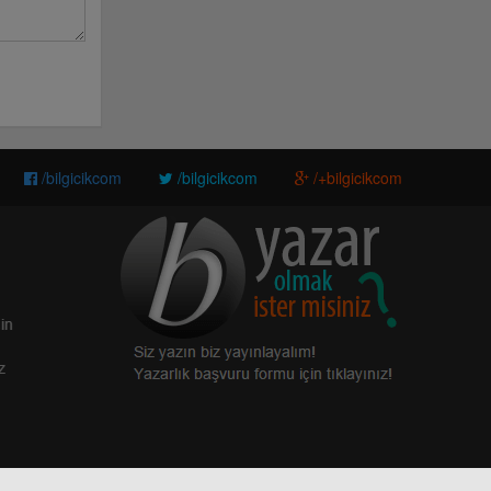
/bilgicikcom
/bilgicikcom
/+bilgicikcom