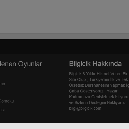
lenen Oyunlar
rma
 Gomoku
ası