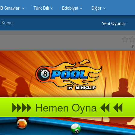
B Sınavları
Türk Dili
Edebiyat
Diğer
k Kursu
Yeni Oyunlar
P
Hemen Oyna