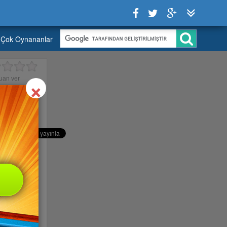
Çok Oynananlar
Close
×
uan ver