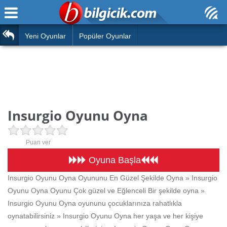
Ana Sayfa
Araba
Atasözleri
Yeni Oyunlar
Popüler Oyunlar
Bilardo
Bilmeceler
Barbie
Bulmacalar
Boyama
Deyimler
Insurgio Oyunu Oyna
Futbol
Duvar Yazıları
Çocuk
Puan ver
Angry Birds
Hızlı Okuma Testi
Oyuna Başla
Silah
Insurgio Oyunu Oyna Oyununu En Güzel Şekilde Oyna » Insurgio
Hesaplamalar
Oyunu Oyna Oyunu Çok güzel ve Eğlenceli Bir şekilde oyna »
Basketbol
Oyun
Insurgio Oyunu Oyna oyununu çocuklarınıza rahatlıkla
Motor
oynatabilirsiniz » Insurgio Oyunu Oyna her yaşa ve her kişiye
Eğitim Haberleri