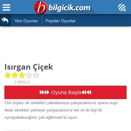
Ana Sayfa
Araba
Atasözleri
Yeni Oyunlar
Popüler Oyunlar
Bilardo
Bilmeceler
Barbie
Bulmacalar
Boyama
Deyimler
Isırgan Çiçek
Futbol
Duvar Yazıları
Çocuk
3
(60%)
3
Angry Birds
Hızlı Okuma Testi
Oyuna Başla
Silah
Yön tuşları ile sinekleri yakalamaya çalışacaksınız space tuşu
Hesaplamalar
ilede sinekleri yemeye çalışacaksınız tek ve iki kişi ile
Basketbol
Oyun
oynayabileceğiniz çok eğlenceli bi oyun.
Motor
Eğitim Haberleri