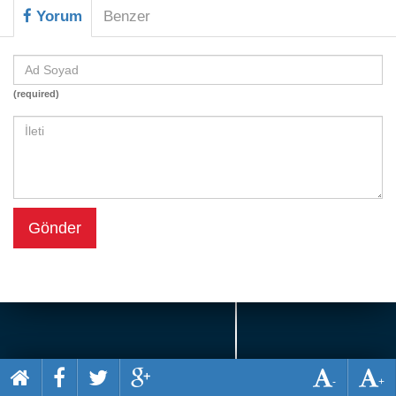
Beceri
Yorum
Benzer
Komik
Macera
(required)
Mario
Savaş
Spor
Yemek
Gönder
-
+