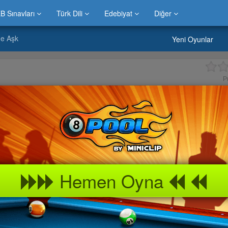
B Sınavları
Türk Dili
Edebiyat
Diğer
e Aşk
Yeni Oyunlar
P
Hemen Oyna