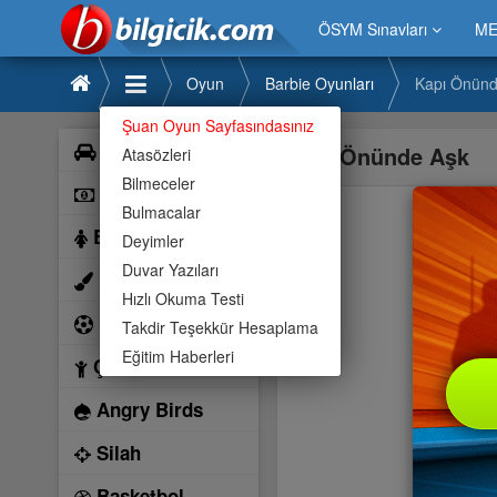
ÖSYM Sınavları
ME
Oyun
Barbie Oyunları
Kapı Önünd
Şuan Oyun Sayfasındasınız
Araba
Kapı Önünde Aşk
Atasözleri
Bilmeceler
Bilardo
Bulmacalar
Barbie
Deyimler
Duvar Yazıları
Boyama
Hızlı Okuma Testi
Futbol
Takdir Teşekkür Hesaplama
Eğitim Haberleri
Çocuk
Angry Birds
Silah
Basketbol