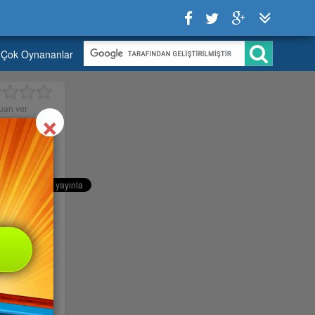
Çok Oynananlar
Close
×
uan ver