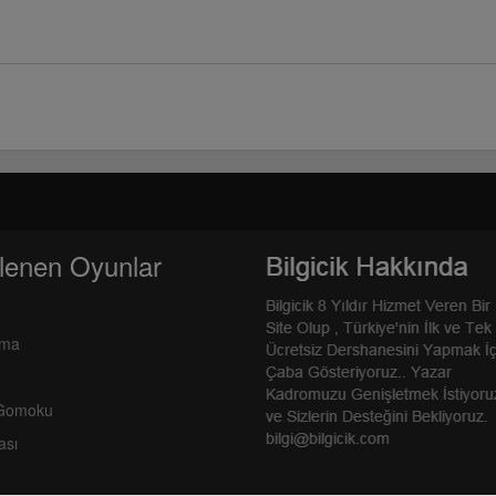
lenen Oyunlar
rma
 Gomoku
ası