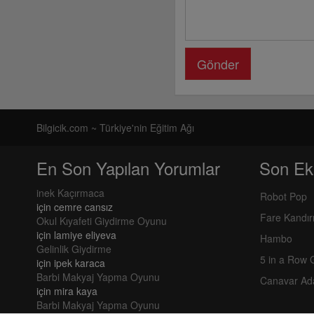
Gönder
Bilgicik.com ~ Türkiye'nin Eğitim Ağı
En Son Yapılan Yorumlar
Son Ek
inek Kaçırmaca
Robot Pop
için
cemre cansız
Fare Kandı
Okul Kıyafeti Giydirme Oyunu
için
lamiye eliyeva
Hambo
Gelinlik Giydirme
5 in a Row
için
ipek karaca
Barbi Makyaj Yapma Oyunu
Canavar Ad
için
mira kaya
Barbi Makyaj Yapma Oyunu