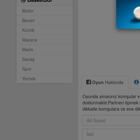
Motor
Beceri
Komik
Macera
Mario
Savaş
Spor
Yemek
Oyun
Hakkında
Oyunda amacınız komşular ve
doldurmaktır.Partneri öpmek i
dikkatle komşulara ve eve d