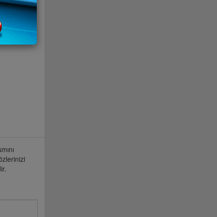
smını
zlerinizi
r.