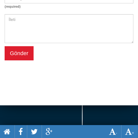
Beceri
(required)
Komik
Macera
Mario
Savaş
Gönder
Spor
Yemek
-
+