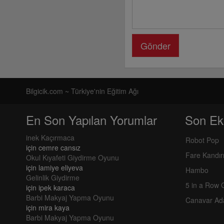
Gönder
Bilgicik.com ~ Türkiye'nin Eğitim Ağı
En Son Yapılan Yorumlar
Son Ek
inek Kaçırmaca
Robot Pop
için
cemre cansız
Fare Kandı
Okul Kıyafeti Giydirme Oyunu
için
lamiye eliyeva
Hambo
Gelinlik Giydirme
5 in a Row
için
ipek karaca
Barbi Makyaj Yapma Oyunu
Canavar Ad
için
mira kaya
Barbi Makyaj Yapma Oyunu