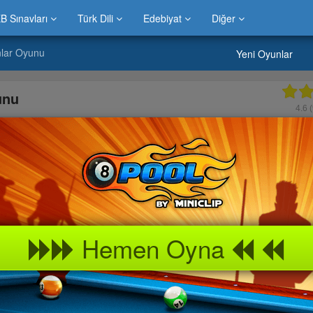
B Sınavları
Türk Dili
Edebiyat
Diğer
lar Oyunu
Yeni Oyunlar
unu
4.6
(
Hemen Oyna