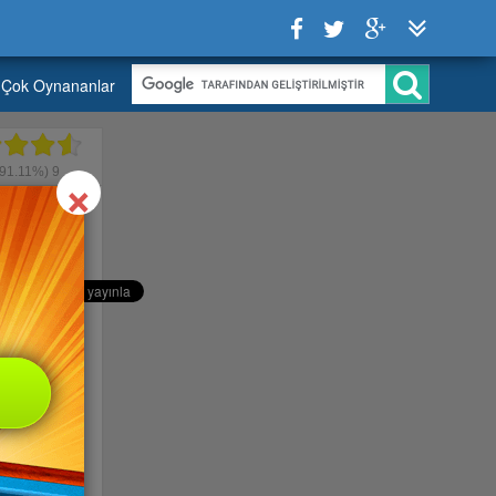
Çok Oynananlar
Close
×
91.11%)
9