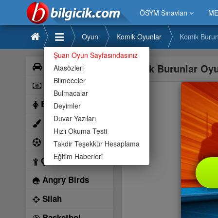
ÖSYM Sınavları
ME
Oyun
Komik Oyunlar
Komik Burun
Şuan Oyun Sayfasındasınız
Araba
Komik Burunlar Oy
Atasözleri
Bilmeceler
Bilardo
Bulmacalar
Barbie
Deyimler
Duvar Yazıları
Boyama
Hızlı Okuma Testi
Futbol
Takdir Teşekkür Hesaplama
Eğitim Haberleri
Çocuk
Angry Birds
Silah
Basketbol