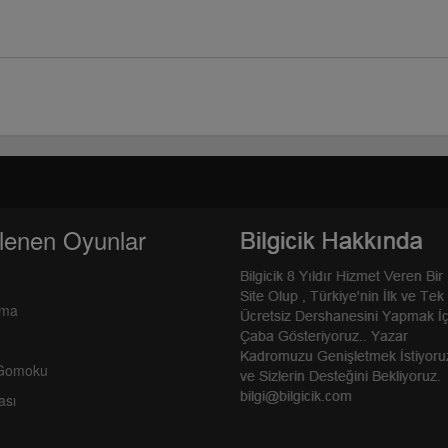
lenen Oyunlar
rma
 Gomoku
ası