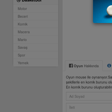
Motor
Beceri
Komik
Macera
Mario
Savaş
Spor
Yemek
Oyun
Hakkında
Oyun mouse ile oynanıyor.Sağ k
şekillerle en komik burunu ol
En komik burunu oluşturabil