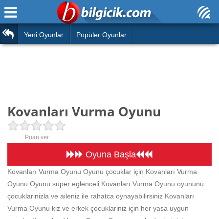
Ana Sayfa
Araba
Atasözleri
Yeni Oyunlar
Popüler Oyunlar
Bilardo
Bilmeceler
Barbie
Bulmacalar
Boyama
Deyimler
Kovanları Vurma Oyunu
Futbol
Duvar Yazıları
Çocuk
Puan ver
Angry Birds
Hızlı Okuma Testi
Oyuna Başla
Silah
Kovanları Vurma Oyunu Oyunu çocuklar için Kovanları Vurma
Hesaplamalar
Oyunu Oyunu süper eglenceli Kovanları Vurma Oyunu oyununu
Basketbol
Oyun
çocuklarinizla ve aileniz ile rahatca oynayabilirsiniz Kovanları
Motor
Vurma Oyunu kiz ve erkek çocuklariniz için her yasa uygun
Eğitim Haberleri