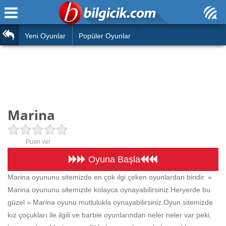
Ana Sayfa
Araba
Atasözleri
Yeni Oyunlar
Popüler Oyunlar
Bilardo
Bilmeceler
Barbie
Bulmacalar
Boyama
Deyimler
Marina
Futbol
Duvar Yazıları
Çocuk
Puan ver
Angry Birds
Hızlı Okuma Testi
Oyuna Başla
Silah
Marina oyununu sitemizde en çok ilgi çeken oyunlardan biridir. »
Hesaplamalar
Marina oyununu sitemizde kolayca oynayabilirsiniz.Heryerde bu
Basketbol
Oyun
güzel » Marina oyunu mutlulukla oynayabilirsiniz.Oyun sitemizde
Motor
kız çoçukları ile ilgili ve barbie oyunlarından neler neler var peki,
Eğitim Haberleri