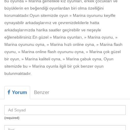
bu oyunda » Marina genellikle kız oyunları, erkek çocukları ve
Beceri
büyüklerin en beğendiği oyunlardan biri olma özelliğini
Komik
korumaktadır.Oyun sitemizde oyun » Marina oyununu keyifle
oynayabilir arkadaşlarınız ve çevrenizdekilerle hatta
Macera
arkadaşlarınızda harika saatler geçirebilir ve neşeyle
Mario
eğlenebilirsiniz.En güzel » Marina oyunları, » Marina oyunu, »
Marina oyununu oyna, » Marina hızlı online oyna, » Marina flash
Savaş
oyunu, » Marina online flash oyununu oyna, » Marina çok güzel
bir oyun, » Marina kaliteli oyna, » Marina çabuk oyna, Oyun
Spor
sitemizde bu » Marina oyunla ilgili bir çok benzer oyun
Yemek
bulunmaktadır.
Yorum
Benzer
(required)