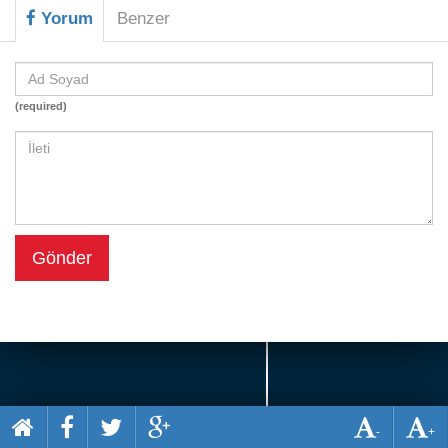
Beceri
Yorum
Benzer
Komik
Macera
(required)
Mario
Savaş
Spor
Yemek
Gönder
-
+