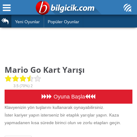
Ana Sayfa
Araba
Atasözleri
Yeni Oyunlar
Popüler Oyunlar
Bilardo
Bilmeceler
Barbie
Bulmacalar
Boyama
Deyimler
Mario Go Kart Yarışı
Futbol
Duvar Yazıları
Çocuk
3.5
(70%)
2
Angry Birds
Hızlı Okuma Testi
Oyuna Başla
Silah
Klavyenizin yön tuşlarını kullanarak oynayabilirsiniz.
Hesaplamalar
İster kariyer yapın isterseniz bir etaplık yarışlar yapın. Kaza
Basketbol
Oyun
yapmadanen kısa sürede birinci olun ve zorlu etapları geçin.
Motor
Eğitim Haberleri