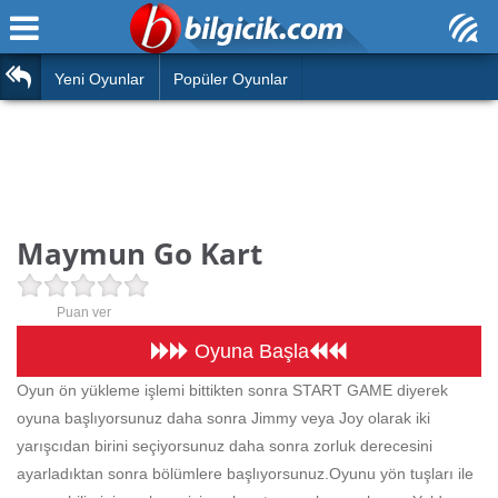
Ana Sayfa
Araba
Atasözleri
Yeni Oyunlar
Popüler Oyunlar
Bilardo
Bilmeceler
Barbie
Bulmacalar
Boyama
Deyimler
Maymun Go Kart
Futbol
Duvar Yazıları
Çocuk
Puan ver
Angry Birds
Hızlı Okuma Testi
Oyuna Başla
Silah
Oyun ön yükleme işlemi bittikten sonra START GAME diyerek
Hesaplamalar
oyuna başlıyorsunuz daha sonra Jimmy veya Joy olarak iki
Basketbol
Oyun
yarışcıdan birini seçiyorsunuz daha sonra zorluk derecesini
Motor
ayarladıktan sonra bölümlere başlıyorsunuz.Oyunu yön tuşları ile
Eğitim Haberleri