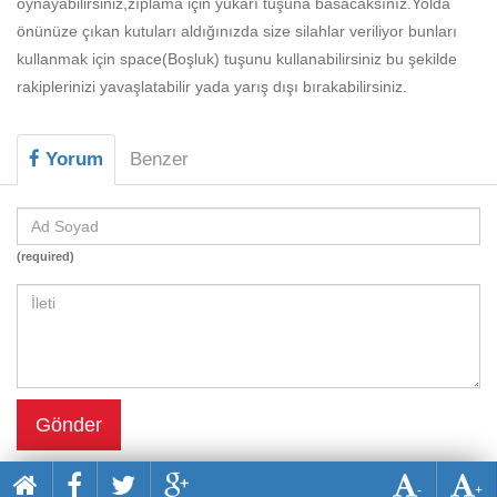
oynayabilirsiniz,zıplama için yukarı tuşuna basacaksınız.Yolda
Beceri
önünüze çıkan kutuları aldığınızda size silahlar veriliyor bunları
Komik
kullanmak için space(Boşluk) tuşunu kullanabilirsiniz bu şekilde
rakiplerinizi yavaşlatabilir yada yarış dışı bırakabilirsiniz.
Macera
Mario
Yorum
Benzer
Savaş
Spor
(required)
Yemek
Gönder
-
+