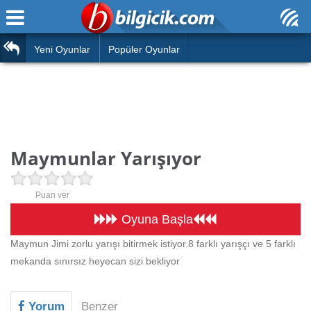
Ana Sayfa
Araba
Atasözleri
Yeni Oyunlar
Popüler Oyunlar
Bilardo
Bilmeceler
Barbie
Bulmacalar
Boyama
Deyimler
Maymunlar Yarışıyor
Futbol
Duvar Yazıları
Çocuk
Puan ver
Angry Birds
Hızlı Okuma Testi
Oyuna Başla
Silah
Maymun Jimi zorlu yarışı bitirmek istiyor.8 farklı yarışçı ve 5 farklı
Hesaplamalar
mekanda sınırsız heyecan sizi bekliyor
Basketbol
Oyun
Motor
Yorum
Benzer
Eğitim Haberleri