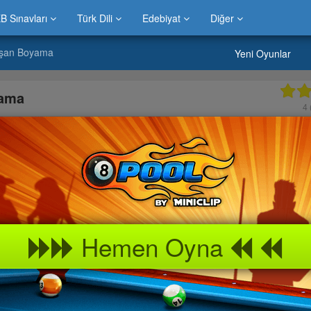
B Sınavları
Türk Dili
Edebiyat
Diğer
vşan Boyama
Yeni Oyunlar
yama
4
Hemen Oyna