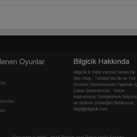
lenen Oyunlar
rma
 Gomoku
ası