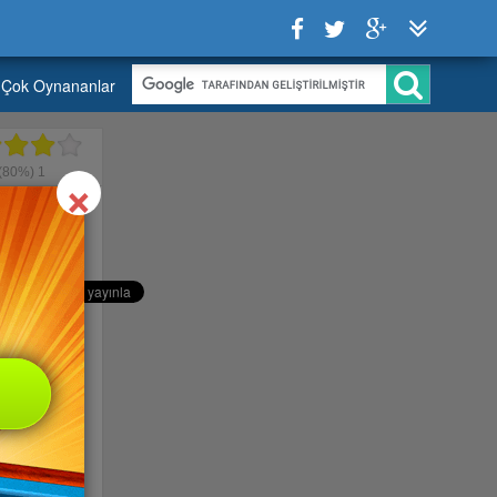
Çok Oynananlar
Close
×
(80%)
1