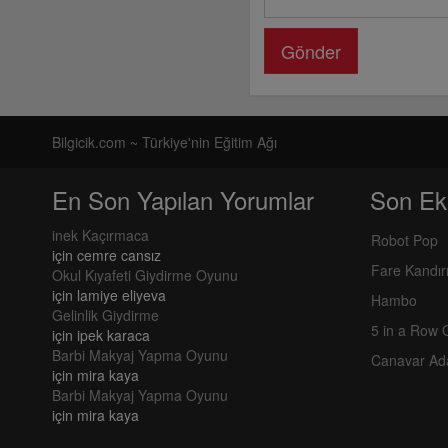
Gönder
Bilgicik.com ~ Türkiye'nin Eğitim Ağı
En Son Yapılan Yorumlar
Son Ek
inek Kaçırmaca
Robot Pop
için
cemre cansız
Fare Kandı
Okul Kıyafeti Giydirme Oyunu
için
lamiye eliyeva
Hambo
Gelinlik Giydirme
5 in a Row
için
ipek karaca
Barbi Makyaj Yapma Oyunu
Canavar Ad
için
mira kaya
Barbi Makyaj Yapma Oyunu
için
mira kaya