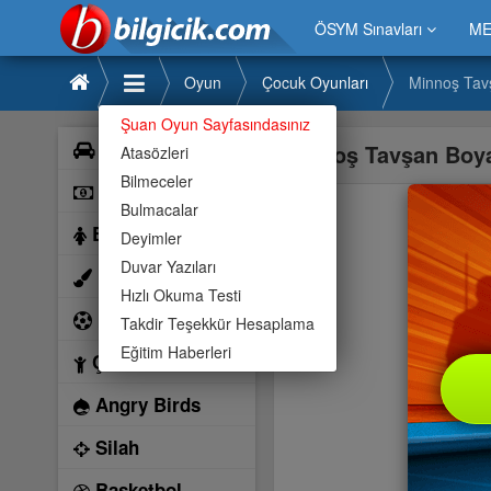
ÖSYM Sınavları
ME
Oyun
Çocuk Oyunları
Minnoş Ta
Şuan Oyun Sayfasındasınız
Araba
Minnoş Tavşan Bo
Atasözleri
Bilmeceler
Bilardo
Bulmacalar
Barbie
Deyimler
Duvar Yazıları
Boyama
Hızlı Okuma Testi
Futbol
Takdir Teşekkür Hesaplama
Eğitim Haberleri
Çocuk
Angry Birds
Silah
Basketbol