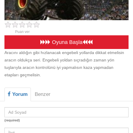
Beceri
Komik
Macera
Puan ver
Mario
Oyuna Başla
Savaş
Aracını aldığın gibi hızlanacak engebeli yollarda dikkat etmelisin
aracın oldukça seri. Engebeli yoldan sıçradığın zaman yön
Spor
tuşlarıyla aracın kontrolünü iyi yapmalısın kaza yapmadan
Yemek
etapları geçmelisin.
Yorum
Benzer
(required)