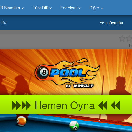
B Sınavları
Türk Dili
Edebiyat
Diğer
 Kız
Yeni Oyunlar
P
Hemen Oyna