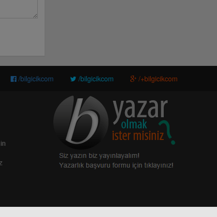
/bilgicikcom
/bilgicikcom
/+bilgicikcom