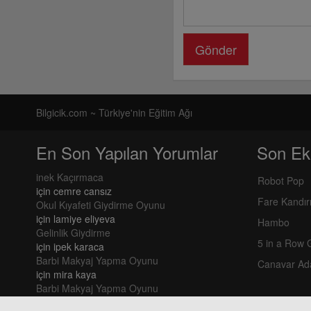
Gönder
Bilgicik.com ~ Türkiye'nin Eğitim Ağı
En Son Yapılan Yorumlar
Son Ek
inek Kaçırmaca
Robot Pop
için
cemre cansız
Fare Kandı
Okul Kıyafeti Giydirme Oyunu
için
lamiye eliyeva
Hambo
Gelinlik Giydirme
5 in a Row
için
ipek karaca
Barbi Makyaj Yapma Oyunu
Canavar Ad
için
mira kaya
Barbi Makyaj Yapma Oyunu
için
mira kaya