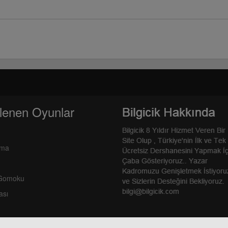
lenen Oyunlar
rma
 Gomoku
ası