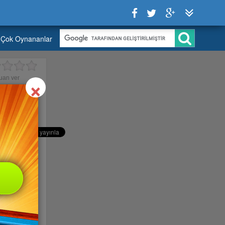
Çok Oynananlar
Close
×
uan ver