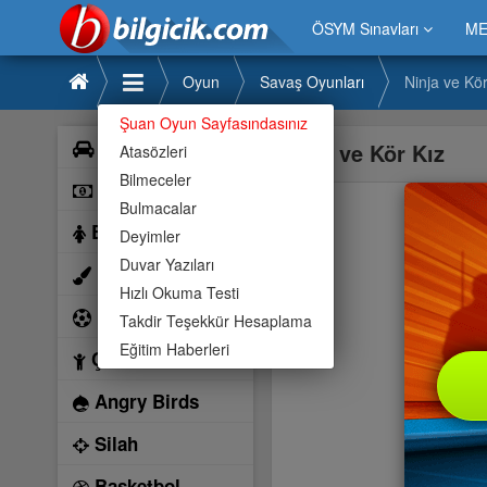
ÖSYM Sınavları
ME
Oyun
Savaş Oyunları
Ninja ve Kör
Şuan Oyun Sayfasındasınız
Araba
Ninja ve Kör Kız
Atasözleri
Bilmeceler
Bilardo
Bulmacalar
Barbie
Deyimler
Duvar Yazıları
Boyama
Hızlı Okuma Testi
Futbol
Takdir Teşekkür Hesaplama
Eğitim Haberleri
Çocuk
Angry Birds
Silah
Basketbol