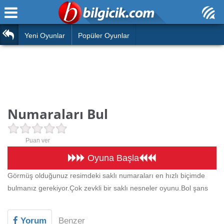
Ana Sayfa
Araba
Atasözleri
Yeni Oyunlar
Popüler Oyunlar
Bilardo
Bilmeceler
Barbie
Bulmacalar
Boyama
Deyimler
Numaraları Bul
Futbol
Duvar Yazıları
Çocuk
Puan ver
Angry Birds
Hızlı Okuma Testi
Oyuna Başla
Silah
Görmüş olduğunuz resimdeki saklı numaraları en hızlı biçimde
Hesaplamalar
bulmanız gerekiyor.Çok zevkli bir saklı nesneler oyunu.Bol şans
Basketbol
Oyun
Motor
Yorum
Benzer
Eğitim Haberleri