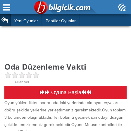
Ana Sayfa
Araba
Atasözleri
Yeni Oyunlar
Popüler Oyunlar
Bilardo
Bilmeceler
Barbie
Bulmacalar
Boyama
Deyimler
Oda Düzenleme Vakti
Futbol
Duvar Yazıları
Çocuk
Puan ver
Angry Birds
Hızlı Okuma Testi
Oyuna Başla
Silah
Oyun yüklendikten sonra odadaki yerlerinde olmayan eşyaları
Hesaplamalar
doğru şekilde yerlerine yerleştirmeniz gerekmektedir.Oyun toplam
Basketbol
Oyun
3 bölümden oluşmaktadır.Her bölümü geçmek için odayı düzgün
Motor
şekilde temizlemeniz gerekmektedir.Oyunu Mouse kontrolleri ile
Eğitim Haberleri