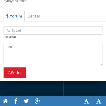
oynayabilirsiniz.
Beceri
Komik
Yorum
Benzer
Macera
Mario
(required)
Savaş
Spor
Yemek
Gönder
-
+