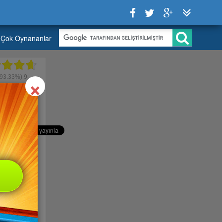
Çok Oynananlar
Close
×
93.33%)
9