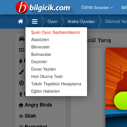
ÖSYM Sınavları
ME
Oyun
Araba Oyunları
Ölümcül Yar
Şuan Oyun Sayfasındasınız
Araba
Ölümcül Yarış
Atasözleri
Bilmeceler
Bilardo
Bulmacalar
Barbie
Deyimler
Duvar Yazıları
Boyama
Hızlı Okuma Testi
Futbol
Takdir Teşekkür Hesaplama
Eğitim Haberleri
Çocuk
Angry Birds
Silah
Basketbol