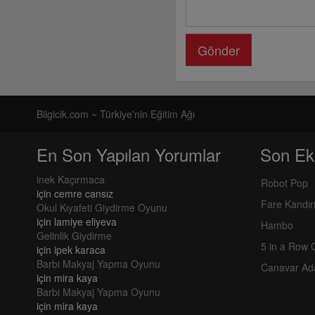
Gönder
Bilgicik.com ~ Türkiye'nin Eğitim Ağı
En Son Yapılan Yorumlar
Son Ek
inek Kaçırmaca
Robot Pop
için
cemre cansız
Fare Kandı
Okul Kıyafeti Giydirme Oyunu
için
lamiye eliyeva
Hambo
Gelinlik Giydirme
5 in a Row
için
ipek karaca
Barbi Makyaj Yapma Oyunu
Canavar Ad
için
mira kaya
Barbi Makyaj Yapma Oyunu
için
mira kaya