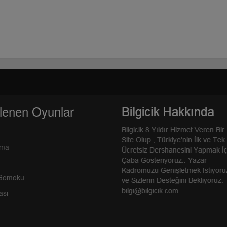
lenen Oyunlar
rma
 Gomoku
ası