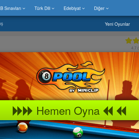
B Sınavları
Türk Dili
Edebiyat
Diğer
ış
Yeni Oyunlar
4.7
(
Hemen Oyna