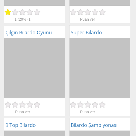
Beceri
Komik
1
(20%)
1
Puan ver
Macera
Çılgın Bilardo Oyunu
Super Bilardo
Mario
Savaş
Spor
Yemek
Puan ver
Puan ver
9 Top Bilardo
Bilardo Şampiyonası