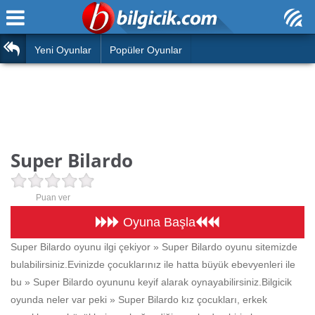
Ana Sayfa
Araba
Atasözleri
Yeni Oyunlar
Popüler Oyunlar
Bilardo
Bilmeceler
Barbie
Bulmacalar
Boyama
Deyimler
Super Bilardo
Futbol
Duvar Yazıları
Çocuk
Puan ver
Angry Birds
Hızlı Okuma Testi
Oyuna Başla
Silah
Super Bilardo oyunu ilgi çekiyor » Super Bilardo oyunu sitemizde
Hesaplamalar
bulabilirsiniz.Evinizde çocuklarınız ile hatta büyük ebevyenleri ile
Basketbol
Oyun
bu » Super Bilardo oyununu keyif alarak oynayabilirsiniz.Bilgicik
Motor
oyunda neler var peki » Super Bilardo kız çocukları, erkek
Eğitim Haberleri