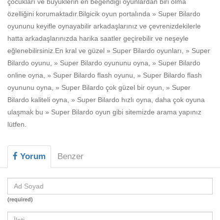
çocukları ve büyüklerin en beğendiği oyunlardan biri olma
Beceri
özelliğini korumaktadır.Bilgicik oyun portalında » Super Bilardo
Komik
oyununu keyifle oynayabilir arkadaşlarınız ve çevrenizdekilerle
hatta arkadaşlarınızda harika saatler geçirebilir ve neşeyle
Macera
eğlenebilirsiniz.En kral ve güzel » Super Bilardo oyunları, » Super
Mario
Bilardo oyunu, » Super Bilardo oyununu oyna, » Super Bilardo
online oyna, » Super Bilardo flash oyunu, » Super Bilardo flash
Savaş
oyununu oyna, » Super Bilardo çok güzel bir oyun, » Super
Bilardo kaliteli oyna, » Super Bilardo hızlı oyna, daha çok oyuna
Spor
ulaşmak bu » Super Bilardo oyun gibi sitemizde arama yapınız
Yemek
lütfen.
Yorum
Benzer
(required)