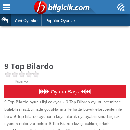
Ana Sayfa
Araba
Atasözleri
Yeni Oyunlar
Popüler Oyunlar
Bilardo
Bilmeceler
Barbie
Bulmacalar
Boyama
Deyimler
9 Top Bilardo
Futbol
Duvar Yazıları
Çocuk
Puan ver
Angry Birds
Hızlı Okuma Testi
Oyuna Başla
Silah
9 Top Bilardo oyunu ilgi çekiyor » 9 Top Bilardo oyunu sitemizde
Hesaplamalar
bulabilirsiniz.Evinizde çocuklarınız ile hatta büyük ebevyenleri ile
Basketbol
Oyun
bu » 9 Top Bilardo oyununu keyif alarak oynayabilirsiniz.Bilgicik
Motor
oyunda neler var peki » 9 Top Bilardo kız çocukları, erkek
Eğitim Haberleri