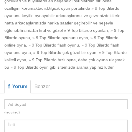
çocukları ve büyüklerin en beğendiği oyunlardan biri olma
Beceri
özelliğini korumaktadır.Bilgicik oyun portalında » 9 Top Bilardo
Komik
oyununu keyifle oynayabilir arkadaşlarınız ve çevrenizdekilerle
hatta arkadaşlarınızda harika saatler geçirebilir ve neşeyle
Macera
eğlenebilirsiniz.En kral ve güzel » 9 Top Bilardo oyunları, » 9 Top
Mario
Bilardo oyunu, » 9 Top Bilardo oyununu oyna, » 9 Top Bilardo
online oyna, » 9 Top Bilardo flash oyunu, » 9 Top Bilardo flash
Savaş
oyununu oyna, » 9 Top Bilardo çok güzel bir oyun, » 9 Top Bilardo
kaliteli oyna, » 9 Top Bilardo hızlı oyna, daha çok oyuna ulaşmak
Spor
bu » 9 Top Bilardo oyun gibi sitemizde arama yapınız lütfen
Yemek
Yorum
Benzer
(required)