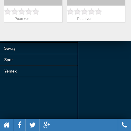
Beceri
Komik
Puan ver
Puan ver
Macera
Mario
Savaş
Spor
Yemek