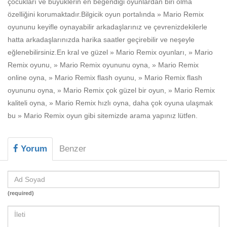
çocukları ve büyüklerin en beğendiği oyunlardan biri olma
Beceri
özelliğini korumaktadır.Bilgicik oyun portalında » Mario Remix
Komik
oyununu keyifle oynayabilir arkadaşlarınız ve çevrenizdekilerle
hatta arkadaşlarınızda harika saatler geçirebilir ve neşeyle
Macera
eğlenebilirsiniz.En kral ve güzel » Mario Remix oyunları, » Mario
Mario
Remix oyunu, » Mario Remix oyununu oyna, » Mario Remix
online oyna, » Mario Remix flash oyunu, » Mario Remix flash
Savaş
oyununu oyna, » Mario Remix çok güzel bir oyun, » Mario Remix
kaliteli oyna, » Mario Remix hızlı oyna, daha çok oyuna ulaşmak
Spor
bu » Mario Remix oyun gibi sitemizde arama yapınız lütfen.
Yemek
Yorum
Benzer
(required)