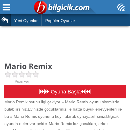
Ana Sayfa
Araba
Atasözleri
Yeni Oyunlar
Popüler Oyunlar
Bilardo
Bilmeceler
Barbie
Bulmacalar
Boyama
Deyimler
Mario Remix
Futbol
Duvar Yazıları
Çocuk
Puan ver
Angry Birds
Hızlı Okuma Testi
Oyuna Başla
Silah
Mario Remix oyunu ilgi çekiyor » Mario Remix oyunu sitemizde
Hesaplamalar
bulabilirsiniz.Evinizde çocuklarınız ile hatta büyük ebevyenleri ile
Basketbol
Oyun
bu » Mario Remix oyununu keyif alarak oynayabilirsiniz.Bilgicik
Motor
oyunda neler var peki » Mario Remix kız çocukları, erkek
Eğitim Haberleri