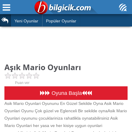
Ana Sayfa
Araba
Atasözleri
Yeni Oyunlar
Popüler Oyunlar
Bilardo
Bilmeceler
Barbie
Bulmacalar
Boyama
Deyimler
Aşık Mario Oyunları
Futbol
Duvar Yazıları
Çocuk
Puan ver
Angry Birds
Hızlı Okuma Testi
Oyuna Başla
Silah
Asik Mario Oyunlari Oyununu En Güzel Sekilde Oyna Asik Mario
Hesaplamalar
Oyunlari Oyunu Çok güzel ve Eglenceli Bir sekilde oynaAsik Mario
Basketbol
Oyun
Oyunlari oyununu çocuklariniza rahatlikla oynatabilirsiniz Asik
Motor
Mario Oyunlari her yasa ve her kisiye uygun oyunlari
Eğitim Haberleri