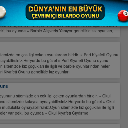
u sitemizde en çok ilgi çeken oyunlardan biridir. » Barbie
mizde kolayca oynayabilirsiniz.Heryerde bu güzel » Barbie
la oynayabilirsiniz.Oyun sitemizde kız çoçukları ile ilgili ve barbie
ki, bu oyunda » Barbie Alışveriş Yapıyor genellikle kız oyunları,
temizde en çok ilgi çeken oyunlardan biridir. » Peri Kiyafeti Oyunu
ayabilirsiniz.Heryerde bu güzel » Peri Kiyafeti Oyunu oyunu
 sitemizde kız çoçukları ile ilgili ve barbie oyunlarından neler
i Kiyafeti Oyunu genellikle kız oyunları,
yunu
yununu sitemizde en çok ilgi çeken oyunlardan biridir. » Okul
nu sitemizde kolayca oynayabilirsiniz.Heryerde bu güzel » Okul
utlulukla oynayabilirsiniz.Oyun sitemizde kız çoçukları ile ilgili
eler var peki, bu oyunda » Okul Kıyafeti Giydirme