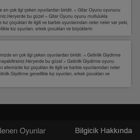
 en çok ilgi çeken oyunlardan biridir. » Gitar Oyunu oyununu
siniz.Heryerde bu güzel » Gitar Oyunu oyunu mutlulukla
kız çoçukları ile ilgili ve barbie oyunlarından neler neler var peki,
ikle kız oyunları, erkek çocukları ve büyüklerin
izde en çok ilgi çeken oyunlardan biridir. » Gelinlik Giydirme
ayabilirsiniz.Heryerde bu güzel » Gelinlik Giydirme oyunu
 sitemizde kız çoçukları ile ilgili ve barbie oyunlarından neler
inlik Giydirme genellikle kız oyunları, erkek çocukları ve
lenen Oyunlar