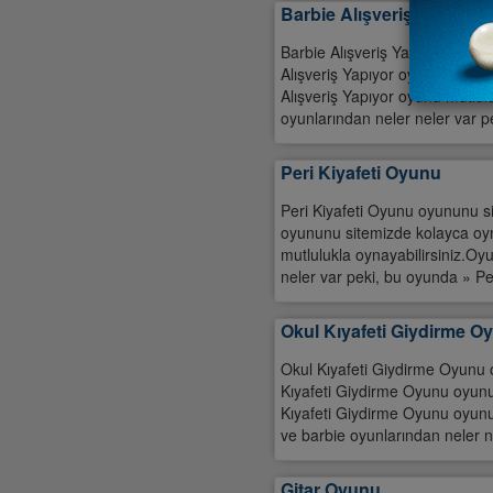
Barbie Alışveriş Yapıyor
Barbie Alışveriş Yapıyor oyunun
Alışveriş Yapıyor oyununu site
Alışveriş Yapıyor oyunu mutluluk
oyunlarından neler neler var pe
Peri Kiyafeti Oyunu
Peri Kiyafeti Oyunu oyununu si
oyununu sitemizde kolayca oyn
mutlulukla oynayabilirsiniz.Oyun
neler var peki, bu oyunda » Per
Okul Kıyafeti Giydirme O
Okul Kıyafeti Giydirme Oyunu o
Kıyafeti Giydirme Oyunu oyunu
Kıyafeti Giydirme Oyunu oyunu m
ve barbie oyunlarından neler n
Gitar Oyunu