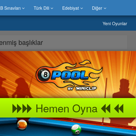
B Sınavları
Türk Dili
Edebiyat
Diğer
Yeni Oyunlar
lenmiş başlıklar
u
Hemen Oyna
nu sitemizde en çok ilgi çeken oyunlardan biridir. » Noel Baba ve
 kolayca oynayabilirsiniz.Heryerde bu güzel » Noel Baba ve
ayabilirsiniz.Oyun sitemizde kız çoçukları ile ilgili ve barbie
eki, bu oyunda »