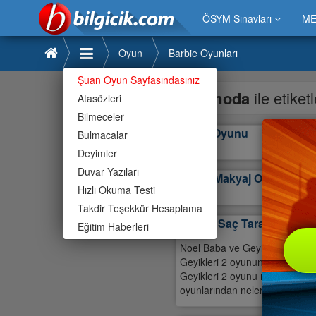
ÖSYM Sınavları
ME
Oyun
Barbie Oyunları
Şuan Oyun Sayfasındasınız
moda
ile etiket
Atasözleri
Bilmeceler
Moda Oyunu
Bulmacalar
Deyimler
Duvar Yazıları
Disko Makyaj Oyunu
Hızlı Okuma Testi
Takdir Teşekkür Hesaplama
Barbie Saç Tarama Oyun
Eğitim Haberleri
Noel Baba ve Geyikleri 2 oyunu
Geyikleri 2 oyununu sitemizde
Geyikleri 2 oyunu mutlulukla oyn
oyunlarından neler neler var p