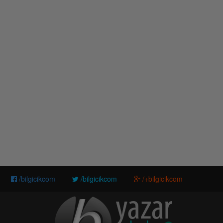
/bilgicikcom
/bilgicikcom
/+bilgicikcom