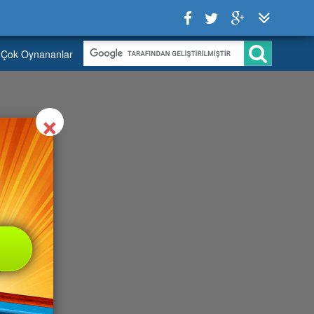
Çok Oynananlar
Close
×