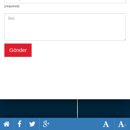
Beceri
(required)
Komik
Macera
Mario
Savaş
Gönder
Spor
Yemek
-
+