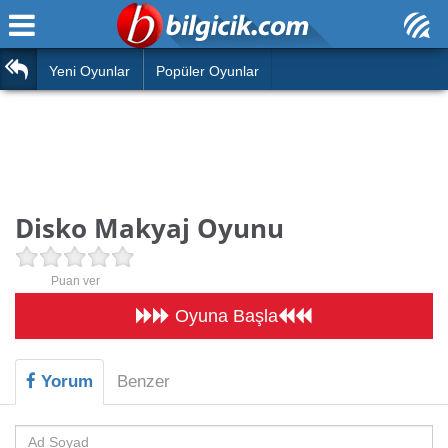
Ana Sayfa
Araba
Atasözleri
Yeni Oyunlar
Popüler Oyunlar
Bilardo
Bilmeceler
Barbie
Bulmacalar
Boyama
Deyimler
Disko Makyaj Oyunu
Futbol
Duvar Yazıları
Çocuk
Puan ver
Angry Birds
Hızlı Okuma Testi
Oyuna Başla
Silah
Hesaplamalar
Basketbol
Yorum
Benzer
Oyun
Motor
Eğitim Haberleri