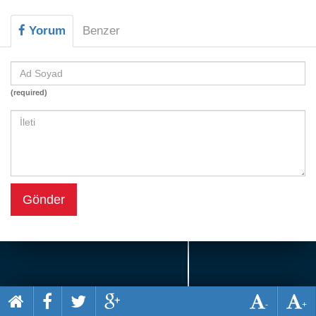
Beceri
Yorum
Benzer
Komik
Macera
Mario
(required)
Savaş
Spor
Yemek
Gönder
-
+