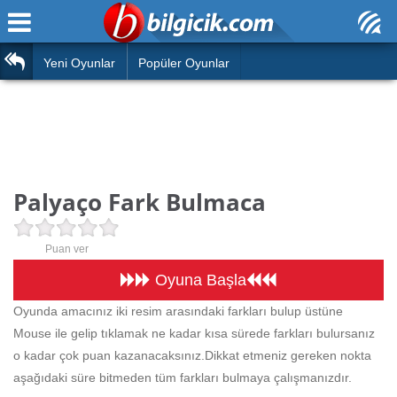
Ana Sayfa
Araba
Atasözleri
Yeni Oyunlar
Popüler Oyunlar
Bilardo
Bilmeceler
Barbie
Bulmacalar
Boyama
Deyimler
Palyaço Fark Bulmaca
Futbol
Duvar Yazıları
Çocuk
Puan ver
Angry Birds
Hızlı Okuma Testi
Oyuna Başla
Silah
Oyunda amacınız iki resim arasındaki farkları bulup üstüne
Hesaplamalar
Mouse ile gelip tıklamak ne kadar kısa sürede farkları bulursanız
Basketbol
Oyun
o kadar çok puan kazanacaksınız.Dikkat etmeniz gereken nokta
Motor
aşağıdaki süre bitmeden tüm farkları bulmaya çalışmanızdır.
Eğitim Haberleri