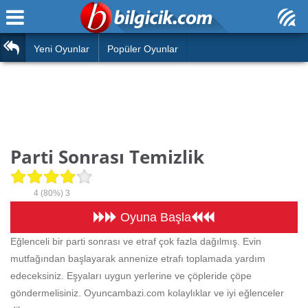
Ana Sayfa
Araba
Atasözleri
Yeni Oyunlar
Popüler Oyunlar
Bilardo
Bilmeceler
Barbie
Bulmacalar
Boyama
Deyimler
Parti Sonrası Temizlik
Futbol
Duvar Yazıları
Çocuk
4
(80%)
3
Angry Birds
Hızlı Okuma Testi
Oyuna Başla
Silah
Eğlenceli bir parti sonrası ve etraf çok fazla dağılmış. Evin
Hesaplamalar
mutfağından başlayarak annenize etrafı toplamada yardım
Basketbol
Oyun
edeceksiniz. Eşyaları uygun yerlerine ve çöpleride çöpe
Motor
göndermelisiniz. Oyuncambazi.com kolaylıklar ve iyi eğlenceler
Eğitim Haberleri