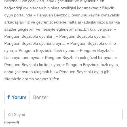
Beyzbolu kız çocukları, erkek çocukları ve büyüklerin en
Beceri
beğendiği oyunlardan biri olma özelliğini korumaktadır.Bilgicik
Komik
oyun portalında » Penguen Beyzbolu oyununu keyifle oynayabilir
arkadaşlarınız ve çevrenizdekilerle hatta arkadaşlarınızda harika
Macera
saatler geçirebilir ve neşeyle eğlenebilirsiniz.En kral ve güzel »
Mario
Penguen Beyzbolu oyunları, » Penguen Beyzbolu oyunu, »
Penguen Beyzbolu oyununu oyna, » Penguen Beyzbolu online
Savaş
oyna, » Penguen Beyzbolu flash oyunu, » Penguen Beyzbolu
flash oyununu oyna, » Penguen Beyzbolu çok güzel bir oyun, »
Spor
Penguen Beyzbolu kaliteli oyna, » Penguen Beyzbolu hızlı oyna,
Yemek
daha çok oyuna ulaşmak bu » Penguen Beyzbolu oyun gibi
sitemizde arama yapınız lütfen.
Yorum
Benzer
(required)