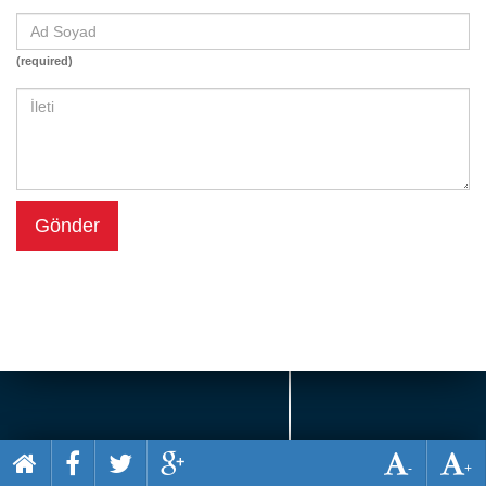
Beceri
Komik
(required)
Macera
Mario
Savaş
Spor
Gönder
Yemek
-
+