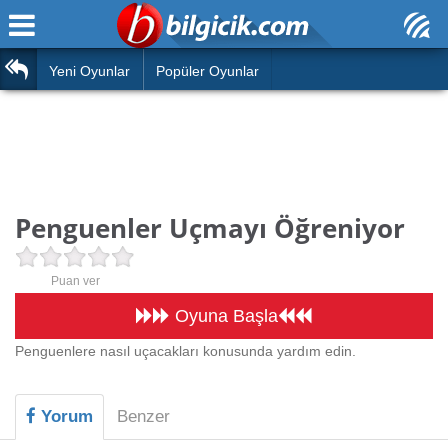
Ana Sayfa
Araba
Atasözleri
Yeni Oyunlar
Popüler Oyunlar
Bilardo
Bilmeceler
Barbie
Bulmacalar
Boyama
Deyimler
Penguenler Uçmayı Öğreniyor
Futbol
Duvar Yazıları
Çocuk
Puan ver
Angry Birds
Hızlı Okuma Testi
Oyuna Başla
Silah
Penguenlere nasıl uçacakları konusunda yardım edin.
Hesaplamalar
Basketbol
Oyun
Yorum
Benzer
Motor
Eğitim Haberleri