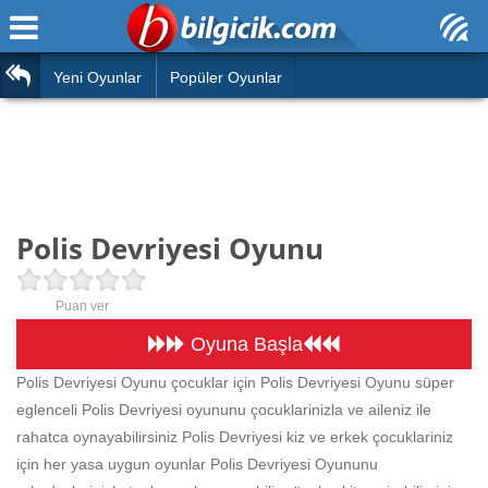
Ana Sayfa
Araba
Atasözleri
Yeni Oyunlar
Popüler Oyunlar
Bilardo
Bilmeceler
Barbie
Bulmacalar
Boyama
Deyimler
Polis Devriyesi Oyunu
Futbol
Duvar Yazıları
Çocuk
Puan ver
Angry Birds
Hızlı Okuma Testi
Oyuna Başla
Silah
Polis Devriyesi Oyunu çocuklar için Polis Devriyesi Oyunu süper
Hesaplamalar
eglenceli Polis Devriyesi oyununu çocuklarinizla ve aileniz ile
Basketbol
Oyun
rahatca oynayabilirsiniz Polis Devriyesi kiz ve erkek çocuklariniz
Motor
için her yasa uygun oyunlar Polis Devriyesi Oyununu
Eğitim Haberleri