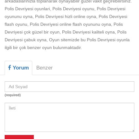
arkadaslarinizla toplanarak oynayabilir güzel vakit geçirebilirsiniz.
Beceri
Polis Devriyesi oyunlari, Polis Devriyesi oyunu, Polis Devriyesi
Komik
oyununu oyna, Polis Devriyesi hizli online oyna, Polis Devriyesi
flash oyunu, Polis Devriyesi online flash oyununu oyna, Polis
Macera
Devriyesi çok güzel bir oyun, Polis Devriyesi kaliteli oyna, Polis
Mario
Devriyesi çabuk oyna, Oyun sitemizde bu Polis Devriyesi oyunla
ilgili bir çok benzer oyun bulunmaktadir.
Savaş
Spor
Yorum
Benzer
Yemek
(required)