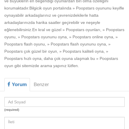
ve büyüklerin en beğendiği oyunlardan biri olma özelliğini
Beceri
korumaktadır.Bilgicik oyun portalında » Poopstars oyununu keyifle
Komik
oynayabilir arkadaşlarınız ve çevrenizdekilerle hatta
arkadaşlarınızda harika saatler geçirebilir ve neşeyle
Macera
eğlenebilirsiniz.En kral ve güzel » Poopstars oyunları, » Poopstars
Mario
oyunu, » Poopstars oyununu oyna, » Poopstars online oyna, »
Poopstars flash oyunu, » Poopstars flash oyununu oyna, »
Savaş
Poopstars çok güzel bir oyun, » Poopstars kaliteli oyna, »
Poopstars hızlı oyna, daha çok oyuna ulaşmak bu » Poopstars
Spor
oyun gibi sitemizde arama yapınız lütfen.
Yemek
Yorum
Benzer
(required)