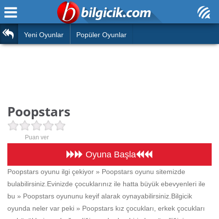
Ana Sayfa
Araba
Atasözleri
Yeni Oyunlar
Popüler Oyunlar
Bilardo
Bilmeceler
Barbie
Bulmacalar
Boyama
Deyimler
Poopstars
Futbol
Duvar Yazıları
Çocuk
Puan ver
Angry Birds
Hızlı Okuma Testi
Oyuna Başla
Silah
Poopstars oyunu ilgi çekiyor » Poopstars oyunu sitemizde
Hesaplamalar
bulabilirsiniz.Evinizde çocuklarınız ile hatta büyük ebevyenleri ile
Basketbol
Oyun
bu » Poopstars oyununu keyif alarak oynayabilirsiniz.Bilgicik
Motor
oyunda neler var peki » Poopstars kız çocukları, erkek çocukları
Eğitim Haberleri