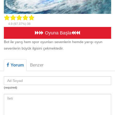
Beceri
Komik
Macera
4.9
(97.37%)
38
Oyuna Başla
Mario
Bot ile yarış hem spor oyunları sevenlerin hemde yarışı oyun
Savaş
sevenlerin büyük ilgisini çekmektedir.
Spor
Yemek
Yorum
Benzer
(required)