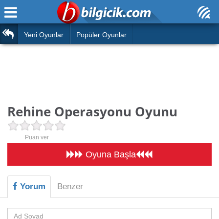
Ana Sayfa
Araba
Atasözleri
Yeni Oyunlar
Popüler Oyunlar
Bilardo
Bilmeceler
Barbie
Bulmacalar
Boyama
Deyimler
Rehine Operasyonu Oyunu
Futbol
Duvar Yazıları
Çocuk
Puan ver
Angry Birds
Hızlı Okuma Testi
Oyuna Başla
Silah
Hesaplamalar
Basketbol
Yorum
Benzer
Oyun
Motor
Eğitim Haberleri