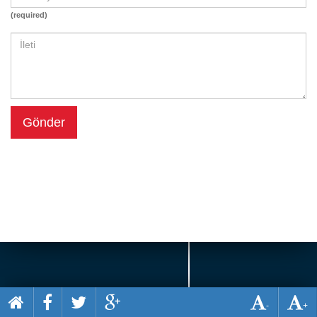
Beceri
(required)
Komik
Macera
Mario
Savaş
Gönder
Spor
Yemek
-
+