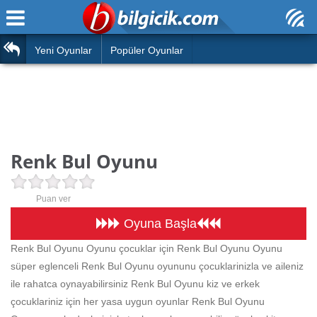
Ana Sayfa
Araba
Atasözleri
Yeni Oyunlar
Popüler Oyunlar
Bilardo
Bilmeceler
Barbie
Bulmacalar
Boyama
Deyimler
Renk Bul Oyunu
Futbol
Duvar Yazıları
Çocuk
Puan ver
Angry Birds
Hızlı Okuma Testi
Oyuna Başla
Silah
Renk Bul Oyunu Oyunu çocuklar için Renk Bul Oyunu Oyunu
Hesaplamalar
süper eglenceli Renk Bul Oyunu oyununu çocuklarinizla ve aileniz
Basketbol
Oyun
ile rahatca oynayabilirsiniz Renk Bul Oyunu kiz ve erkek
Motor
çocuklariniz için her yasa uygun oyunlar Renk Bul Oyunu
Eğitim Haberleri