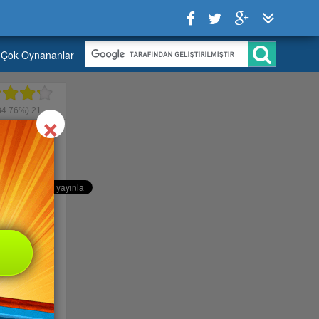
Çok Oynananlar
Close
×
84.76%)
21