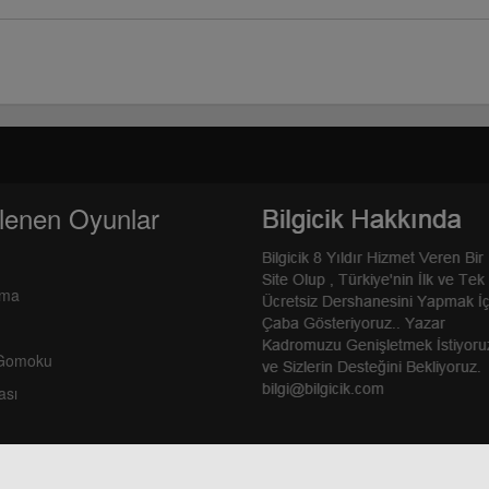
lenen Oyunlar
rma
 Gomoku
ası