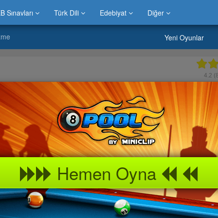
B Sınavları
Türk Dili
Edebiyat
Diğer
zme
Yeni Oyunlar
4.2
(
Hemen Oyna