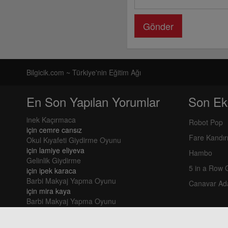
Gönder
Bilgicik.com ~ Türkiye'nin Eğitim Ağı
En Son Yapılan Yorumlar
Son Ek
inek Kaçırmaca
Robot Pop
için
cemre cansız
Fare Kandı
Okul Kıyafeti Giydirme Oyunu
için
lamiye eliyeva
Hambo
Gelinlik Giydirme
5 in a Row
için
ipek karaca
Barbi Makyaj Yapma Oyunu
Canavar Ad
için
mira kaya
Barbi Makyaj Yapma Oyunu
için
mira kaya