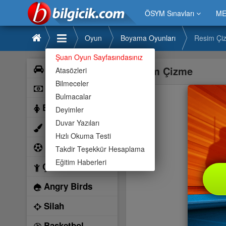
ÖSYM Sınavları
ME
Oyun
Boyama Oyunları
Resim Çi
Şuan Oyun Sayfasındasınız
Araba
Resim Çizme
Atasözleri
Bilmeceler
Bilardo
Bulmacalar
Barbie
Deyimler
Duvar Yazıları
Boyama
Hızlı Okuma Testi
Futbol
Takdir Teşekkür Hesaplama
Eğitim Haberleri
Çocuk
Angry Birds
Silah
Basketbol