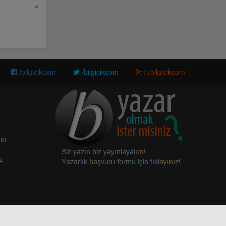
/bilgicikcom
/bilgicikcom
/+bilgicikcom