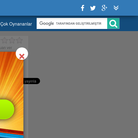
Çok Oynananlar
Close
×
uan ver