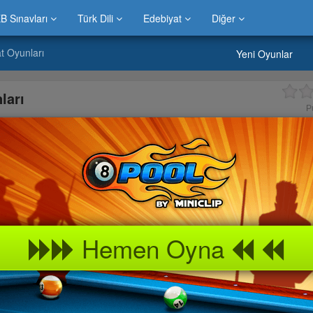
B Sınavları
Türk Dili
Edebiyat
Diğer
t Oyunları
Yeni Oyunlar
ları
P
Hemen Oyna