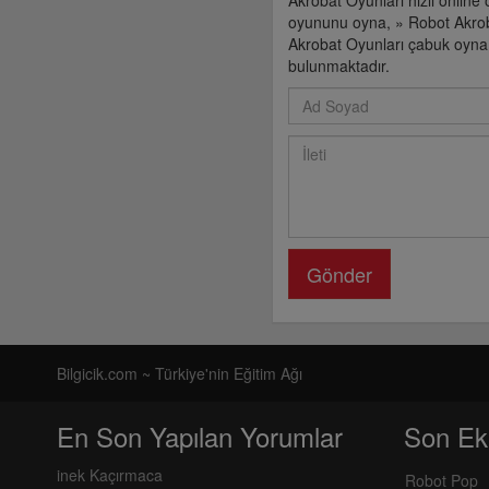
Akrobat Oyunları hızlı online
oyununu oyna, » Robot Akroba
Akrobat Oyunları çabuk oyna,
bulunmaktadır.
Gönder
Bilgicik.com ~ Türkiye'nin Eğitim Ağı
En Son Yapılan Yorumlar
Son Ek
inek Kaçırmaca
Robot Pop