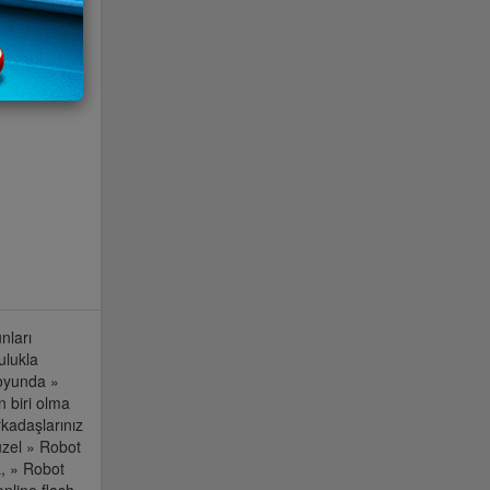
nları
ulukla
 oyunda »
n biri olma
kadaşlarınız
üzel » Robot
, » Robot