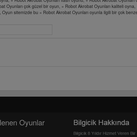
 oyna, » Robot Akrobat Oyunları flash oyunu, » Robot Akrobat Oyunları o
t Oyunları çok güzel bir oyun, » Robot Akrobat Oyunları kaliteli oyna,
 Oyun sitemizde bu » Robot Akrobat Oyunları oyunla ilgili bir çok benz
lenen Oyunlar