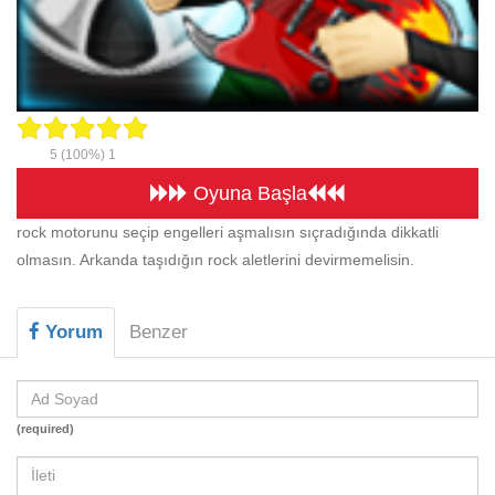
Beceri
Komik
Macera
Mario
5
(100%)
1
Savaş
Oyuna Başla
Spor
rock motorunu seçip engelleri aşmalısın sıçradığında dikkatli
olmasın. Arkanda taşıdığın rock aletlerini devirmemelisin.
Yemek
Yorum
Benzer
(required)