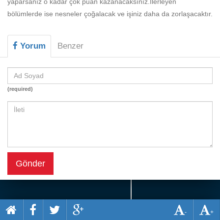
yaparsanız o kadar çok puan kazanacaksınız.İlerleyen
Beceri
bölümlerde ise nesneler çoğalacak ve işiniz daha da zorlaşacaktır.
Komik
Macera
Yorum
Benzer
Mario
Savaş
(required)
Spor
Yemek
Gönder
-
+