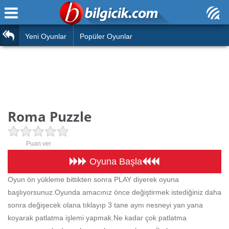
Ana Sayfa
Araba
Atasözleri
Yeni Oyunlar
Popüler Oyunlar
Bilardo
Bilmeceler
Barbie
Bulmacalar
Boyama
Deyimler
Roma Puzzle
Futbol
Duvar Yazıları
Çocuk
Puan ver
Angry Birds
Hızlı Okuma Testi
Oyuna Başla
Silah
Oyun ön yükleme bittikten sonra PLAY diyerek oyuna
Hesaplamalar
başlıyorsunuz.Oyunda amacınız önce değiştirmek istediğiniz daha
Basketbol
Oyun
sonra değişecek olana tıklayıp 3 tane aynı nesneyi yan yana
Motor
koyarak patlatma işlemi yapmak.Ne kadar çok patlatma
Eğitim Haberleri