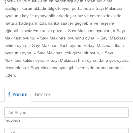
çocukları ve büyüklerin en beğendiği oyunlardan biri olma
Beceri
özelliğini korumaktadır.Bilgicik oyun portalında » Sayı Makinası
Komik
oyununu keyifle oynayabilir arkadaşlarınız ve çevrenizdekilerle
hatta arkadaşlarınızda harika saatler geçirebilir ve neşeyle
Macera
eğlenebilirsiniz.En kral ve güzel » Sayı Makinası oyunları, » Sayı
Mario
Makinası oyunu, » Sayı Makinası oyununu oyna, » Sayı Makinası
online oyna, » Sayı Makinası flash oyunu, » Sayı Makinası flash
Savaş
oyununu oyna, » Sayı Makinası çok güzel bir oyun, » Sayı
Makinası kaliteli oyna, » Sayı Makinası hızlı oyna, daha çok oyuna
Spor
ulaşmak bu » Sayı Makinası oyun gibi sitemizde arama yapınız
Yemek
lütfen.
Yorum
Benzer
(required)