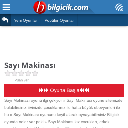
Ana Sayfa
Araba
Atasözleri
Yeni Oyunlar
Popüler Oyunlar
Bilardo
Bilmeceler
Barbie
Bulmacalar
Boyama
Deyimler
Sayı Makinası
Futbol
Duvar Yazıları
Çocuk
Puan ver
Angry Birds
Hızlı Okuma Testi
Oyuna Başla
Silah
Sayı Makinası oyunu ilgi çekiyor » Sayı Makinası oyunu sitemizde
Hesaplamalar
bulabilirsiniz.Evinizde çocuklarınız ile hatta büyük ebevyenleri ile
Basketbol
Oyun
bu » Sayı Makinası oyununu keyif alarak oynayabilirsiniz.Bilgicik
Motor
oyunda neler var peki » Sayı Makinası kız çocukları, erkek
Eğitim Haberleri