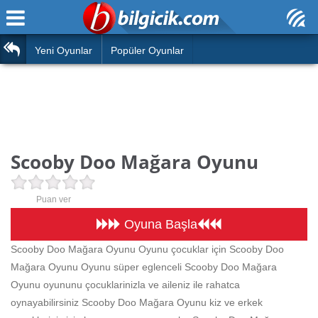
Ana Sayfa
Araba
Atasözleri
Yeni Oyunlar
Popüler Oyunlar
Bilardo
Bilmeceler
Barbie
Bulmacalar
Boyama
Deyimler
Scooby Doo Mağara Oyunu
Futbol
Duvar Yazıları
Çocuk
Puan ver
Angry Birds
Hızlı Okuma Testi
Oyuna Başla
Silah
Scooby Doo Mağara Oyunu Oyunu çocuklar için Scooby Doo
Hesaplamalar
Mağara Oyunu Oyunu süper eglenceli Scooby Doo Mağara
Basketbol
Oyun
Oyunu oyununu çocuklarinizla ve aileniz ile rahatca
Motor
oynayabilirsiniz Scooby Doo Mağara Oyunu kiz ve erkek
Eğitim Haberleri