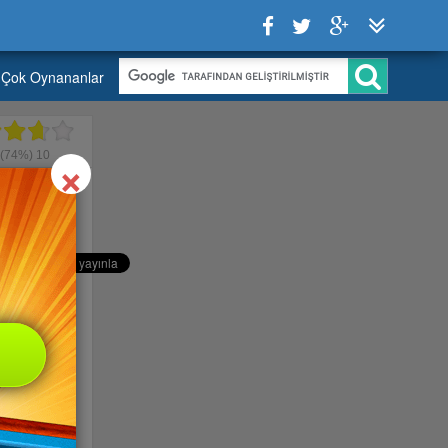
Çok Oynananlar
Close
×
(74%)
10