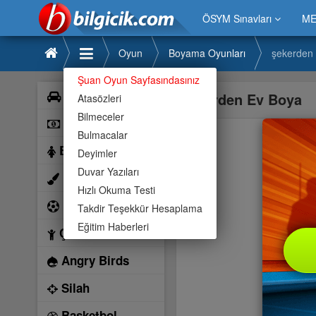
ÖSYM Sınavları
ME
Oyun
Boyama Oyunları
şekerden
Şuan Oyun Sayfasındasınız
Araba
şekerden Ev Boya
Atasözleri
Bilmeceler
Bilardo
Bulmacalar
Barbie
Deyimler
Duvar Yazıları
Boyama
Hızlı Okuma Testi
Futbol
Takdir Teşekkür Hesaplama
Eğitim Haberleri
Çocuk
Angry Birds
Silah
Basketbol