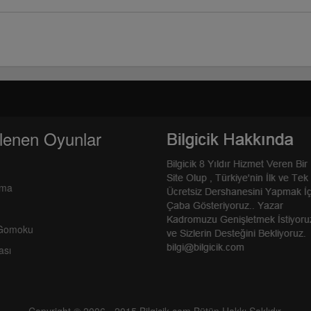
lenen Oyunlar
rma
 Gomoku
ası