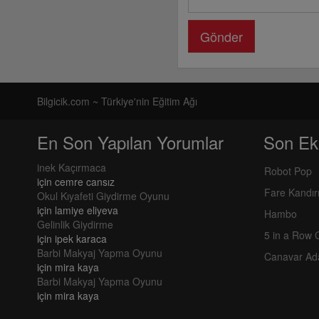
Gönder
Bilgicik.com ~ Türkiye'nin Eğitim Ağı
En Son Yapılan Yorumlar
Son Ek
inek Kaçırmaca
Robot Pop
için
cemre cansız
Fare Kandı
Okul Kıyafeti Giydirme Oyunu
için
lamiye eliyeva
Hambo
Gelinlik Giydirme
5 in a Row
için
ipek karaca
Barbi Makyaj Yapma Oyunu
Canavar Ad
için
mira kaya
Barbi Makyaj Yapma Oyunu
için
mira kaya