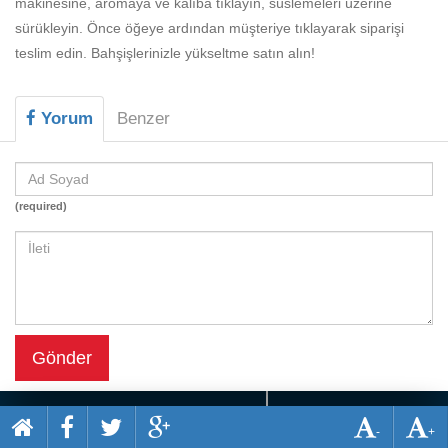
makinesine, aromaya ve kalıba tıklayın, süslemeleri üzerine
Beceri
sürükleyin. Önce öğeye ardından müşteriye tıklayarak siparişi
Komik
teslim edin. Bahşişlerinizle yükseltme satın alın!
Macera
Yorum
Benzer
Mario
Savaş
Spor
(required)
Yemek
Gönder
-
+