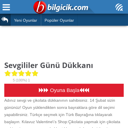
Ana Sayfa
Araba
Atasözleri
Yeni Oyunlar
Popüler Oyunlar
Bilardo
Bilmeceler
Barbie
Bulmacalar
Boyama
Deyimler
Sevgililer Günü Dükkanı
Futbol
Duvar Yazıları
Çocuk
5
(100%)
1
Angry Birds
Hızlı Okuma Testi
Oyuna Başla
Silah
Adınız sevgi ve çikolata dükkanının sahibisiniz. 14 Şubat sizin
Hesaplamalar
gününüz! Oyun yüklendikten sonra bayraklara göre dil seçimi
Basketbol
Oyun
yapabilirsiniz. Türkçe seçmek için Türk Bayrağına tıklayarak
Motor
başlayın. Kılavuz Valentine\’s Shop:Çikolata yapmak için çikolata
Eğitim Haberleri