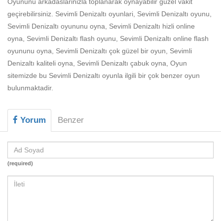
Oyununu arkadaslarinizla toplanarak oynayabilir güzel vakit
Beceri
geçirebilirsiniz. Sevimli Denizaltı oyunlari, Sevimli Denizaltı oyunu,
Komik
Sevimli Denizaltı oyununu oyna, Sevimli Denizaltı hizli online
oyna, Sevimli Denizaltı flash oyunu, Sevimli Denizaltı online flash
Macera
oyununu oyna, Sevimli Denizaltı çok güzel bir oyun, Sevimli
Mario
Denizaltı kaliteli oyna, Sevimli Denizaltı çabuk oyna, Oyun
sitemizde bu Sevimli Denizaltı oyunla ilgili bir çok benzer oyun
Savaş
bulunmaktadir.
Spor
Yorum
Benzer
Yemek
(required)