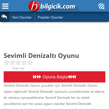
Ana Sayfa
Araba
Atasözleri
Yeni Oyunlar
Popüler Oyunlar
Bilardo
Bilmeceler
Barbie
Bulmacalar
Boyama
Deyimler
Sevimli Denizaltı Oyunu
Futbol
Duvar Yazıları
Çocuk
Puan ver
Angry Birds
Hızlı Okuma Testi
Oyuna Başla
Silah
Sevimli Denizaltı Oyunu çocuklar için Sevimli Denizaltı Oyunu
Hesaplamalar
süper eglenceli Sevimli Denizaltı oyununu çocuklarinizla ve aileniz
Basketbol
Oyun
ile rahatca oynayabilirsiniz Sevimli Denizaltı kiz ve erkek
Motor
çocuklariniz için her yasa uygun oyunlar Sevimli Denizaltı
Eğitim Haberleri