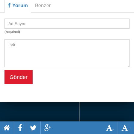
Beceri
Yorum
Benzer
Komik
Macera
(required)
Mario
Savaş
Spor
Yemek
Gönder
-
+