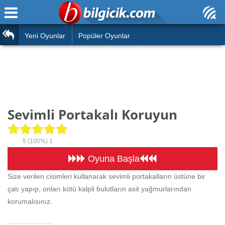
Ana Sayfa
Araba
Atasözleri
Yeni Oyunlar
Popüler Oyunlar
Bilardo
Bilmeceler
Barbie
Bulmacalar
Boyama
Deyimler
Sevimli Portakalı Koruyun
Futbol
Duvar Yazıları
Çocuk
5
(100%)
1
Angry Birds
Hızlı Okuma Testi
Oyuna Başla
Silah
Size verilen cisimleri kullanarak sevimli portakalların üstüne bir
Hesaplamalar
çatı yapıp, onları kötü kalpli bulutların asit yağmurlarından
Basketbol
Oyun
korumalısınız.
Motor
Eğitim Haberleri