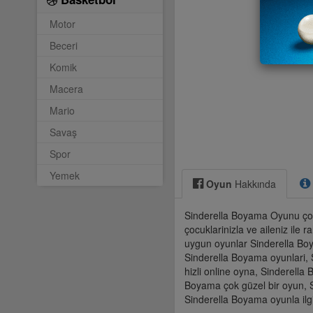
Motor
Beceri
Komik
Macera
Mario
Savaş
Spor
Yemek
Oyun
Hakkında
Sinderella Boyama Oyunu çoc
çocuklarinizla ve aileniz ile 
uygun oyunlar Sinderella Boya
Sinderella Boyama oyunlari,
hizli online oyna, Sinderell
Boyama çok güzel bir oyun, 
Sinderella Boyama oyunla ilgi