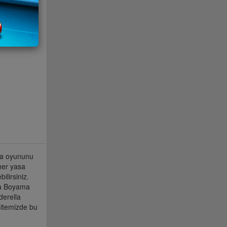
ma oyununu
 her yasa
lirsiniz.
la Boyama
derella
sitemizde bu